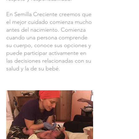
En Semilla Creciente creemos que
el mejor cuidado comienza mucho
antes del nacimiento. Comienza
cuando una persona comprende
su cuerpo, conoce sus opciones y
puede participar activamente en
las decisiones relacionadas con su
salud y la de su bebé.