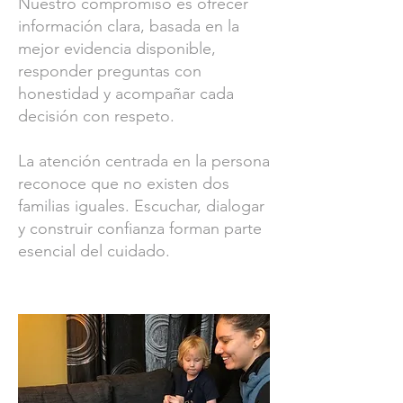
Nuestro compromiso es ofrecer
información clara, basada en la
mejor evidencia disponible,
responder preguntas con
honestidad y acompañar cada
decisión con respeto.
La atención centrada en la persona
reconoce que no existen dos
familias iguales. Escuchar, dialogar
y construir confianza forman parte
esencial del cuidado.