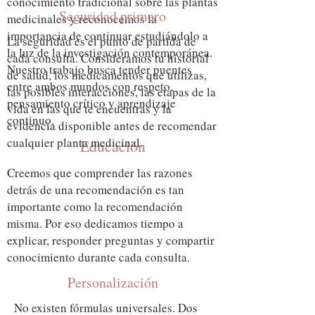
conocimiento tradicional sobre las plantas
Seguridad primero
medicinales y reconocemos la
importancia de continuar estudiándolo a
La seguridad es el punto de partida de
la luz de la investigación contemporánea.
cada consulta. Consideramos tu historial
Nuestro trabajo busca tender puentes
de salud, los medicamentos que utilizas,
entre ambos mundos con respeto,
las posibles interacciones, las etapas de la
pensamiento crítico y aprendizaje
vida en las que te encuentras y la
continuo.
evidencia disponible antes de recomendar
cualquier planta medicinal.
Educación
Creemos que comprender las razones
detrás de una recomendación es tan
importante como la recomendación
misma. Por eso dedicamos tiempo a
explicar, responder preguntas y compartir
conocimiento durante cada consulta.
Personalización
No existen fórmulas universales. Dos